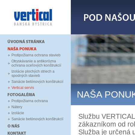
Protipožiarna ochrana stavieb
Otryskávanie a antikorózna
ochrana oceľových konštrukcií
Izolácie plochých striech a
spodných stavieb
Sanácie betónových konštrukcií
Vertical servis
NAŠA PONU
Protipožiarna ochrana
Nátery
Izolácie
Službu VERTICAL 
Sanácie betónových konštrukcií
zákazníkom od ro
Služba je určená u