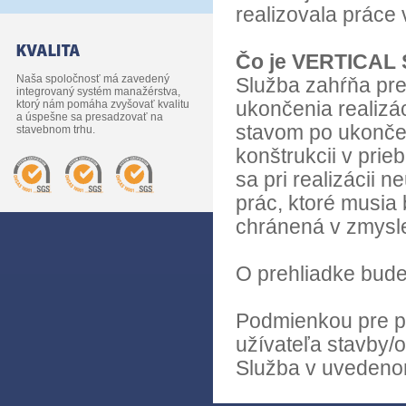
realizovala práce 
Čo je VERTICAL
Naša spoločnosť má zavedený
Služba zahŕňa pre
integrovaný systém manažérstva,
ktorý nám pomáha zvyšovať kvalitu
ukončenia realizác
a úspešne sa presadzovať na
stavom po ukončen
stavebnom trhu.
konštrukcii v prie
sa pri realizácii 
prác, ktoré musia 
chránená v zmysle
O prehliadke bude
Podmienkou pre p
užívateľa stavby/o
Služba v uvedenom