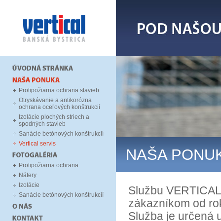
Protipožiarna ochrana stavieb
Otryskávanie a antikorózna
ochrana oceľových konštrukcií
Izolácie plochých striech a
spodných stavieb
Sanácie betónových konštrukcií
Vertical servis
NAŠA PONU
Protipožiarna ochrana
Nátery
Izolácie
Službu VERTICAL 
Sanácie betónových konštrukcií
zákazníkom od ro
Služba je určená u