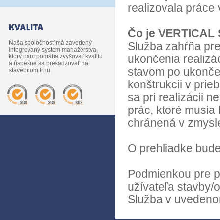
realizovala práce 
Čo je VERTICAL
Naša spoločnosť má zavedený
Služba zahŕňa pre
integrovaný systém manažérstva,
ktorý nám pomáha zvyšovať kvalitu
ukončenia realizác
a úspešne sa presadzovať na
stavom po ukončen
stavebnom trhu.
konštrukcii v prie
sa pri realizácii 
prác, ktoré musia 
chránená v zmysle
O prehliadke bude
Podmienkou pre p
užívateľa stavby/o
Služba v uvedenom