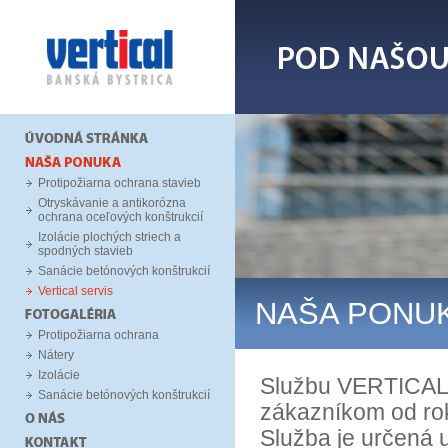
Protipožiarna ochrana stavieb
Otryskávanie a antikorózna
ochrana oceľových konštrukcií
Izolácie plochých striech a
spodných stavieb
Sanácie betónových konštrukcií
Vertical servis
NAŠA PONU
Protipožiarna ochrana
Nátery
Izolácie
Službu VERTICAL 
Sanácie betónových konštrukcií
zákazníkom od ro
Služba je určená u