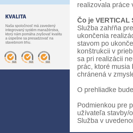
realizovala práce 
Čo je VERTICAL
Naša spoločnosť má zavedený
Služba zahŕňa pre
integrovaný systém manažérstva,
ktorý nám pomáha zvyšovať kvalitu
ukončenia realizác
a úspešne sa presadzovať na
stavom po ukončen
stavebnom trhu.
konštrukcii v prie
sa pri realizácii 
prác, ktoré musia 
chránená v zmysle
O prehliadke bude
Podmienkou pre p
užívateľa stavby/o
Služba v uvedenom