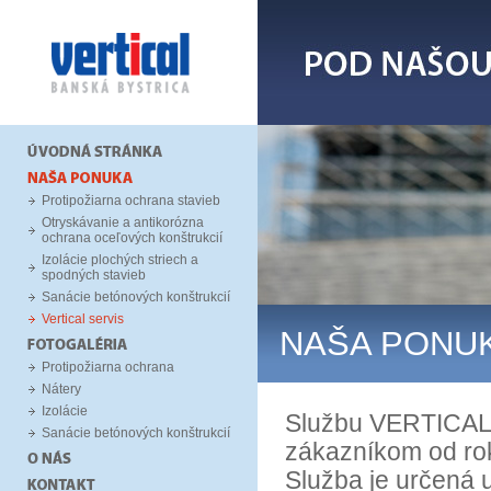
Protipožiarna ochrana stavieb
Otryskávanie a antikorózna
ochrana oceľových konštrukcií
Izolácie plochých striech a
spodných stavieb
Sanácie betónových konštrukcií
Vertical servis
NAŠA PONU
Protipožiarna ochrana
Nátery
Izolácie
Službu VERTICAL 
Sanácie betónových konštrukcií
zákazníkom od ro
Služba je určená u