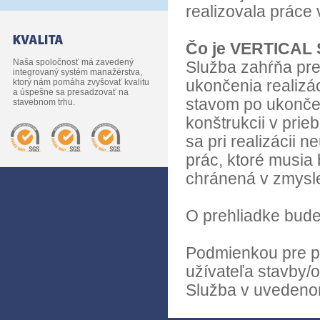
realizovala práce 
Čo je VERTICAL
Naša spoločnosť má zavedený
Služba zahŕňa pre
integrovaný systém manažérstva,
ktorý nám pomáha zvyšovať kvalitu
ukončenia realizác
a úspešne sa presadzovať na
stavom po ukončen
stavebnom trhu.
konštrukcii v prie
sa pri realizácii 
prác, ktoré musia 
chránená v zmysle
O prehliadke bude
Podmienkou pre p
užívateľa stavby/o
Služba v uvedenom