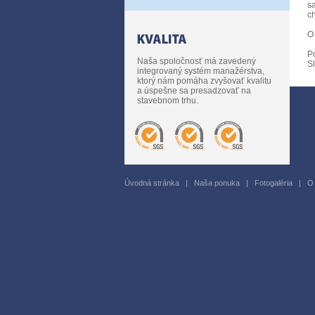
sa
c
O
P
Naša spoločnosť má zavedený
S
integrovaný systém manažérstva,
ktorý nám pomáha zvyšovať kvalitu
a úspešne sa presadzovať na
stavebnom trhu.
Úvodná stránka
|
Naša ponuka
|
Fotogaléria
|
O