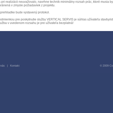
 pri realizácii neuvažovalo, navrhne technik minimálny rozsah prác, ktoré musia by
hránená v zmysle požiadaviek z projektu.
 prehliadke bude vystavený protokol.
odmienkou pre poskytnutie služby VERTICAL SERVIS je súhlas užívateľa stavby/ob
lužba v uvedenom rozsahu je pre užívateľa bezplatná!
 nás
|
Kontakt
© 2009 Copy