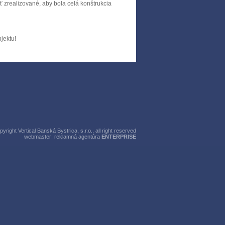
ť zrealizované, aby bola celá konštrukcia
jektu!
right Vertical Banská Bystrica, s.r.o., all right reserved
webmaster:
reklamná agentúra
ENTERPRISE