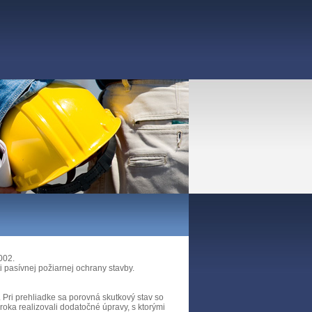
002.
i pasívnej požiarnej ochrany stavby.
 Pri prehliadke sa porovná skutkový stav so
roka realizovali dodatočné úpravy, s ktorými