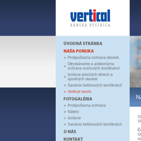
Protipožiarna ochrana stavieb
Otryskávanie a antikorózna
ochrana oceľových konštrukcií
Izolácie plochých striech a
spodných stavieb
Sanácie betónových konštrukcií
Vertical servis
N
Protipožiarna ochrana
Nátery
S
Izolácie
Sl
Sanácie betónových konštrukcií
Č
S
st