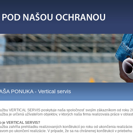
AŠA PONUKA
- Vertical servis
lužbu VERTICAL SERVIS poskytuje naša spoločnosť svojím zákazníkom od roku 2
užba je určená užívateľom objektov, v ktorých naša firma realizovala práce v oblast
o je VERTICAL SERVIS?
lužba zahŕňa prehliadku realizovaných konštrukcií po roku od ukončenia realizácie.
avom po ukončení realizácie. V prípade, že sa na chránenej konštrukcii v priebehu 