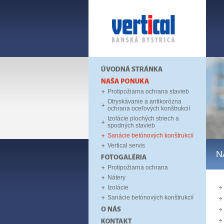
Protipožiarna ochrana stavieb
Otryskávanie a antikorózna
ochrana oceľových konštrukcií
Izolácie plochých striech a
spodných stavieb
Sanácie betónových konštrukcií
Vertical servis
N
Protipožiarna ochrana
Nátery
Izolácie
Sanácie betónových konštrukcií