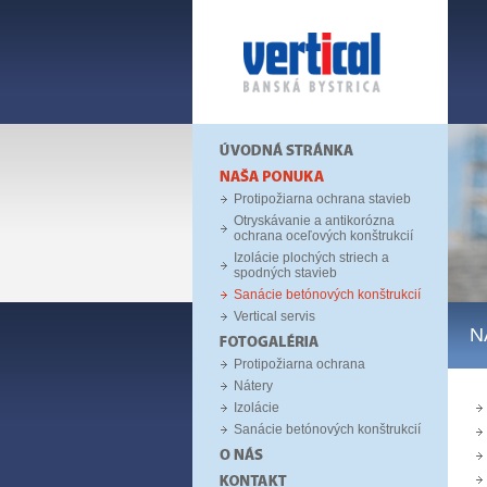
Protipožiarna ochrana stavieb
Otryskávanie a antikorózna
ochrana oceľových konštrukcií
Izolácie plochých striech a
spodných stavieb
Sanácie betónových konštrukcií
Vertical servis
N
Protipožiarna ochrana
Nátery
Izolácie
Sanácie betónových konštrukcií