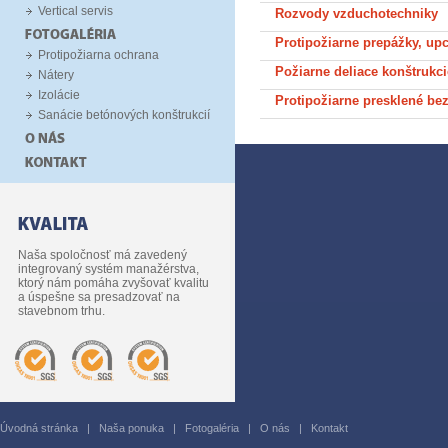
Vertical servis
Rozvody vzduchotechniky
Protipožiarne prepážky, up
Protipožiarna ochrana
Požiarne deliace konštrukci
Nátery
Izolácie
Protipožiarne presklené be
Sanácie betónových konštrukcií
Naša spoločnosť má zavedený
integrovaný systém manažérstva,
ktorý nám pomáha zvyšovať kvalitu
a úspešne sa presadzovať na
stavebnom trhu.
Úvodná stránka
|
Naša ponuka
|
Fotogaléria
|
O nás
|
Kontakt