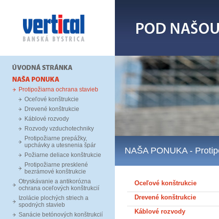
Protipožiarna ochrana stavieb
Oceľové konštrukcie
Drevené konštrukcie
Káblové rozvody
Rozvody vzduchotechniky
Protipožiarne prepážky,
upchávky a utesnenia špár
NAŠA PONUKA
- Proti
Požiarne deliace konštrukcie
Protipožiarne presklené
bezrámové konštrukcie
Otryskávanie a antikorózna
Oceľové konštrukcie
ochrana oceľových konštrukcií
Drevené konštrukcie
Izolácie plochých striech a
spodných stavieb
Káblové rozvody
Sanácie betónových konštrukcií