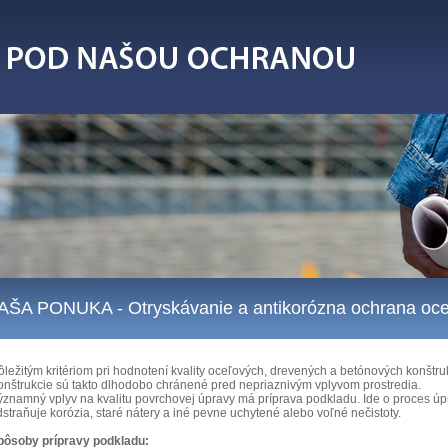
AŠA PONUKA
- Otryskávanie a antikorózna ochrana oce
ležitým kritériom pri hodnotení kvality oceľových, drevených a betónových konštruk
onštrukcie sú takto dlhodobo chránené pred nepriaznivým vplyvom prostredia.
ýznamný vplyv na kvalitu povrchovej úpravy má príprava podkladu. Ide o proces úp
straňuje korózia, staré nátery a iné pevne uchytené alebo voľné nečistoty.
pôsoby prípravy podkladu: