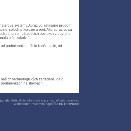
 náterové systémy. Abrazivo, unášané prúdom
špinu, splodiny korózie a pod. Ako abrazivo sa
m odstránenia nežiadúcich povlakov z povrchu
 mala o čo zakotviť.
í od podmienok použitia konštrukcie, od
našich technologických zariadení. Ide o
ch podmienkach na stavbách.
right Vertical Banská Bystrica, s.r.o., all right reserved
webmaster:
reklamná agentúra
ENTERPRISE