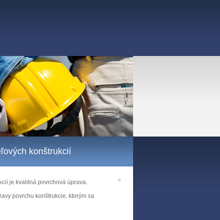
ľových konštrukcií
cií je kvalitná povrchová úprava.
ravy povrchu konštrukcie, ktorým sa