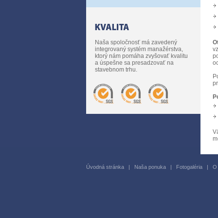
Naša spoločnosť má zavedený
O
integrovaný systém manažérstva,
vz
ktorý nám pomáha zvyšovať kvalitu
p
a úspešne sa presadzovať na
oc
stavebnom trhu.
P
pr
P
V
m
Úvodná stránka
|
Naša ponuka
|
Fotogaléria
|
O