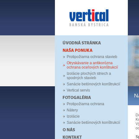
Protipožiarna ochrana stavieb
Otryskávanie a antikorózna
ochrana oceľových konštrukcií
Izolácie plochých striech a
spodných stavieb
Sanácie betónových konštrukcií
Vertical servis
N
Protipožiarna ochrana
Nátery
Dô
Izolácie
K
Sanácie betónových konštrukcií
V
od
S