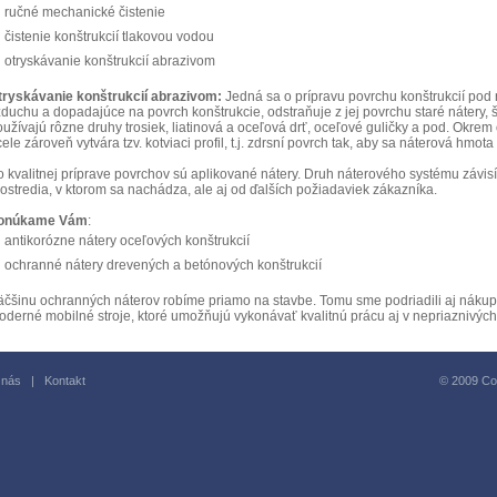
ručné mechanické čistenie
čistenie konštrukcií tlakovou vodou
otryskávanie konštrukcií abrazivom
tryskávanie konštrukcií abrazivom:
Jedná sa o prípravu povrchu konštrukcií pod
duchu a dopadajúce na povrch konštrukcie, odstraňuje z jej povrchu staré nátery, 
oužívajú rôzne druhy trosiek, liatinová a oceľová drť, oceľové guličky a pod. Okre
ele zároveň vytvára tzv. kotviaci profil, t.j. zdrsní povrch tak, aby sa náterová hmota
o kvalitnej príprave povrchov sú aplikované nátery. Druh náterového systému závis
ostredia, v ktorom sa nachádza, ale aj od ďalších požiadaviek zákazníka.
onúkame Vám
:
antikorózne nátery oceľových konštrukcií
ochranné nátery drevených a betónových konštrukcií
äčšinu ochranných náterov robíme priamo na stavbe. Tomu sme podriadili aj nákup 
oderné mobilné stroje, ktoré umožňujú vykonávať kvalitnú prácu aj v nepriaznivý
 nás
|
Kontakt
© 2009 Copy