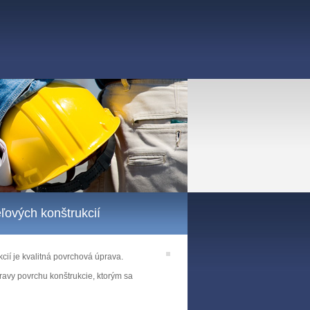
ľových konštrukcií
cií je kvalitná povrchová úprava.
ravy povrchu konštrukcie, ktorým sa