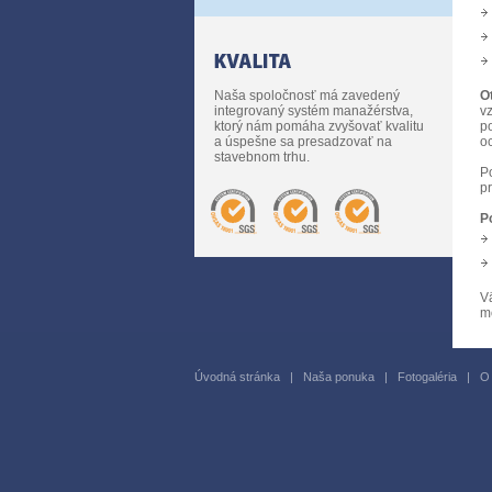
Naša spoločnosť má zavedený
O
integrovaný systém manažérstva,
vz
ktorý nám pomáha zvyšovať kvalitu
p
a úspešne sa presadzovať na
oc
stavebnom trhu.
P
pr
P
V
m
Úvodná stránka
|
Naša ponuka
|
Fotogaléria
|
O