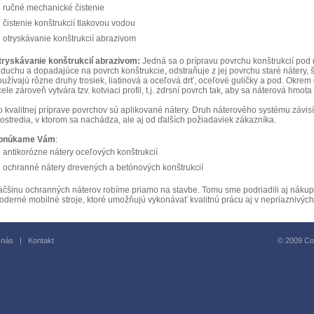
ručné mechanické čistenie
čistenie konštrukcií tlakovou vodou
otryskávanie konštrukcií abrazivom
tryskávanie konštrukcií abrazivom:
Jedná sa o prípravu povrchu konštrukcií pod
duchu a dopadajúce na povrch konštrukcie, odstraňuje z jej povrchu staré nátery, 
oužívajú rôzne druhy trosiek, liatinová a oceľová drť, oceľové guličky a pod. Okre
ele zároveň vytvára tzv. kotviaci profil, t.j. zdrsní povrch tak, aby sa náterová hmota
o kvalitnej príprave povrchov sú aplikované nátery. Druh náterového systému závis
ostredia, v ktorom sa nachádza, ale aj od ďalších požiadaviek zákazníka.
onúkame Vám
:
antikorózne nátery oceľových konštrukcií
ochranné nátery drevených a betónových konštrukcií
äčšinu ochranných náterov robíme priamo na stavbe. Tomu sme podriadili aj nákup 
oderné mobilné stroje, ktoré umožňujú vykonávať kvalitnú prácu aj v nepriaznivý
 nás
|
Kontakt
© 2009 Copy