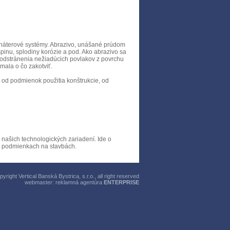
 náterové systémy. Abrazivo, unášané prúdom
špinu, splodiny korózie a pod. Ako abrazivo sa
m odstránenia nežiadúcich povlakov z povrchu
 mala o čo zakotviť.
í od podmienok použitia konštrukcie, od
našich technologických zariadení. Ide o
ch podmienkach na stavbách.
right Vertical Banská Bystrica, s.r.o., all right reserved
webmaster:
reklamná agentúra
ENTERPRISE