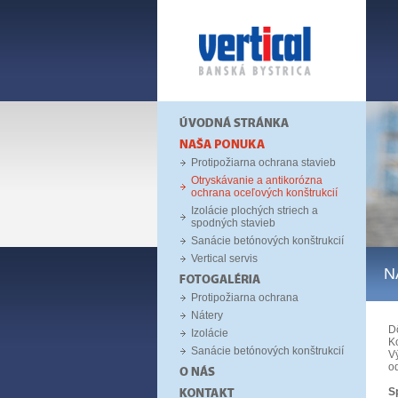
Protipožiarna ochrana stavieb
Otryskávanie a antikorózna
ochrana oceľových konštrukcií
Izolácie plochých striech a
spodných stavieb
Sanácie betónových konštrukcií
Vertical servis
N
Protipožiarna ochrana
Nátery
Dô
Izolácie
K
Sanácie betónových konštrukcií
V
od
S