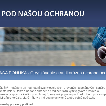
AŠA PONUKA
- Otryskávanie a antikorózna ochrana oce
ležitým kritériom pri hodnotení kvality oceľových, drevených a betónových konštruk
onštrukcie sú takto dlhodobo chránené pred nepriaznivým vplyvom prostredia.
ýznamný vplyv na kvalitu povrchovej úpravy má príprava podkladu. Ide o proces úp
straňuje korózia, staré nátery a iné pevne uchytené alebo voľné nečistoty.
pôsoby prípravy podkladu: