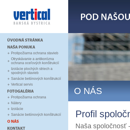
Protipožiarna ochrana stavieb
Otryskávanie a antikorózna
ochrana oceľových konštrukcií
Izolácie plochých striech a
spodných stavieb
Sanácie betónových konštrukcií
Vertical servis
O NÁS
Protipožiarna ochrana
Nátery
Izolácie
Profil spoloč
Sanácie betónových konštrukcií
Naša spoločnosť 