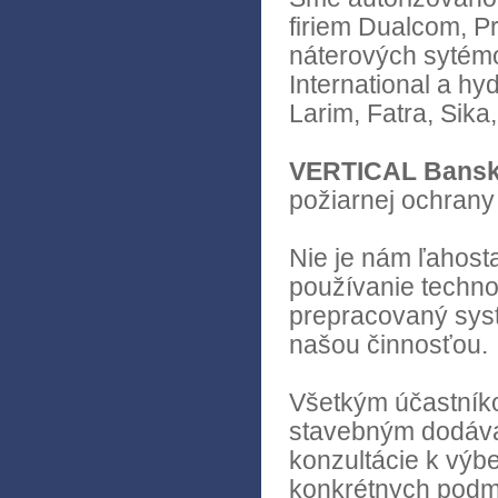
firiem Dualcom, Pr
náterových sytémo
International a hy
Larim, Fatra, Sika
VERTICAL Bansk
požiarnej ochrany
Nie je nám ľahost
používanie techno
prepracovaný syst
našou činnosťou.
Všetkým účastníko
stavebným dodáva
konzultácie k výb
konkrétnych podmi