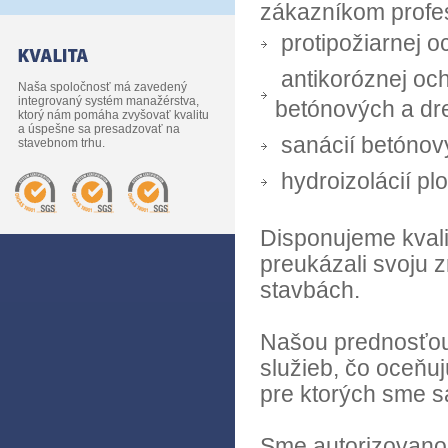
zákazníkom profes
protipožiarnej o
antikoróznej oc
Naša spoločnosť má zavedený
integrovaný systém manažérstva,
betónových a dr
ktorý nám pomáha zvyšovať kvalitu
a úspešne sa presadzovať na
sanácií betónov
stavebnom trhu.
hydroizolácií pl
Disponujeme kvali
preukázali svoju
stavbách.
Našou prednosťou
služieb, čo oceňuj
pre ktorých sme s
Sme autorizovanou