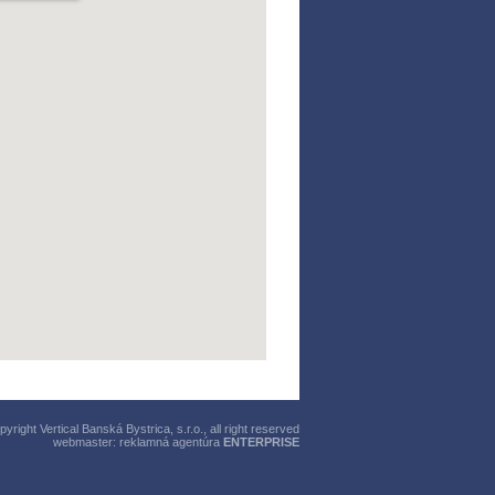
right Vertical Banská Bystrica, s.r.o., all right reserved
webmaster:
reklamná agentúra
ENTERPRISE