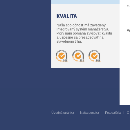
e
Naša spoločnosť má zavedený
integrovaný systém manažérstva,
V
ktorý nám pomáha zvyšovať kvalitu
a úspešne sa presadzovať na
stavebnom trhu.
Úvodná stránka
|
Naša ponuka
|
Fotogaléria
|
O