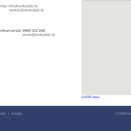
-mail:
info@verticalbb.sk
vertical@verticalbb.sk
ertical servis: 0905 321 838
servis@verticalbb.sk
Zväčšiť mapu
 nás
|
Kontakt
© 2009 Copy