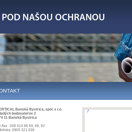
ONTAKT
ERTICAL Banská Bystrica, spol. s r.o.
ladých budovateľov 2
74 11 Banská Bystrica
l./fax: 048 414 86 69, 68, 92
nfolinka: 0905 321 838