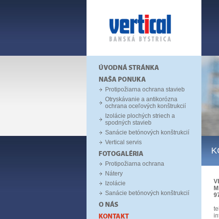
Protipožiarna ochrana stavieb
Otryskávanie a antikorózna
ochrana oceľových konštrukcií
Izolácie plochých striech a
spodných stavieb
Sanácie betónových konštrukcií
Vertical servis
K
Protipožiarna ochrana
Nátery
V
Izolácie
M
Sanácie betónových konštrukcií
9
te
i