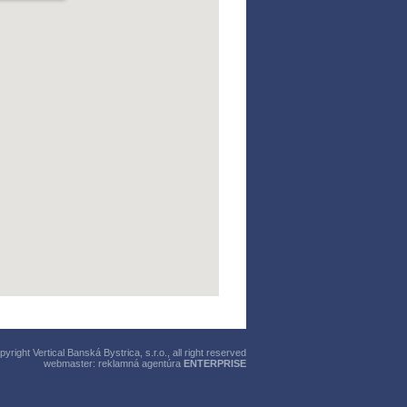
right Vertical Banská Bystrica, s.r.o., all right reserved
webmaster:
reklamná agentúra
ENTERPRISE