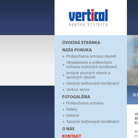
Protipožiarna ochrana stavieb
Otryskávanie a antikorózna
ochrana oceľových konštrukcií
Izolácie plochých striech a
spodných stavieb
Sanácie betónových konštrukcií
Vertical servis
K
Protipožiarna ochrana
Nátery
V
Izolácie
M
Sanácie betónových konštrukcií
9
te
i