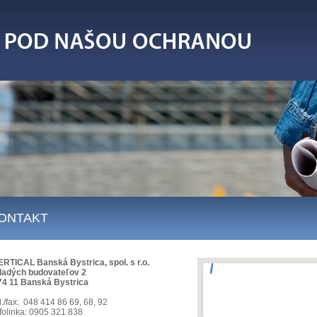
ONTAKT
ERTICAL Banská Bystrica, spol. s r.o.
ladých budovateľov 2
74 11 Banská Bystrica
l./fax: 048 414 86 69, 68, 92
nfolinka: 0905 321 838