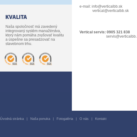
e-mail:
info@verticalbb.sk
vertical@verticalbb.sk
Naša spoločnosť má zavedený
integrovaný systém manažérstva,
Vertical servis: 0905 321 838
ktorý nám pomáha zvyšovať kvalitu
servis@verticalbb.
a úspešne sa presadzovať na
stavebnom trhu.
Úvodná stránka
|
Naša ponuka
|
Fotogaléria
|
O nás
|
Kontakt