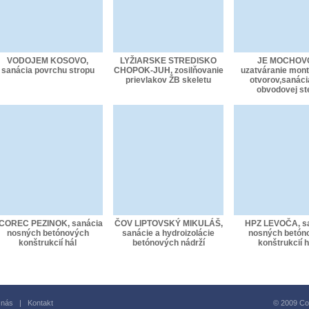
VODOJEM KOSOVO,
LYŽIARSKE STREDISKO
JE MOCHOV
sanácia povrchu stropu
CHOPOK-JUH, zosilňovanie
uzatváranie mon
prievlakov ŽB skeletu
otvorov,sanácia
obvodovej st
COREC PEZINOK, sanácia
ČOV LIPTOVSKÝ MIKULÁŠ,
HPZ LEVOČA, s
nosných betónových
sanácie a hydroizolácie
nosných betón
konštrukcií hál
betónových nádrží
konštrukcií h
 nás
|
Kontakt
© 2009 Copy