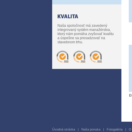
Naša spoločnosť má zavedený
integrovaný systém manažérstva,
ktorý nám pomáha zvyšovať kvalitu
a úspešne sa presadzovať na
stavebnom trhu.
E
Úvodná stránka
|
Naša ponuka
|
Fotogaléria
|
O