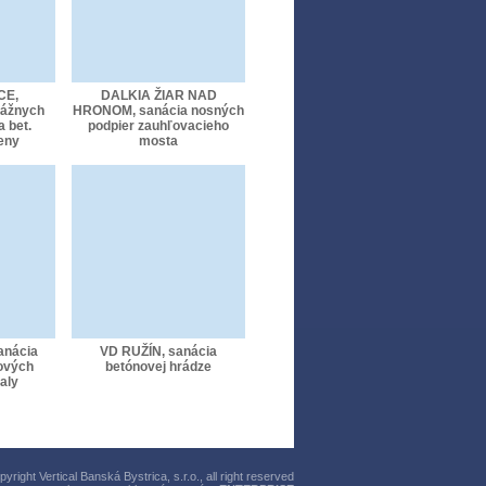
CE,
DALKIA ŽIAR NAD
tážnych
HRONOM, sanácia nosných
 bet.
podpier zauhľovacieho
eny
mosta
anácia
VD RUŽÍN, sanácia
ových
betónovej hrádze
aly
right Vertical Banská Bystrica, s.r.o., all right reserved