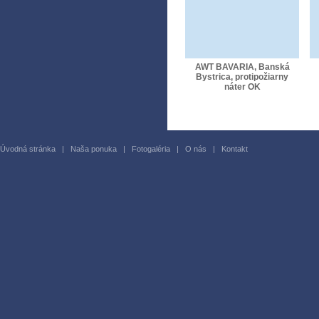
AWT BAVARIA, Banská
Bystrica, protipožiarny
náter OK
Úvodná stránka
|
Naša ponuka
|
Fotogaléria
|
O nás
|
Kontakt