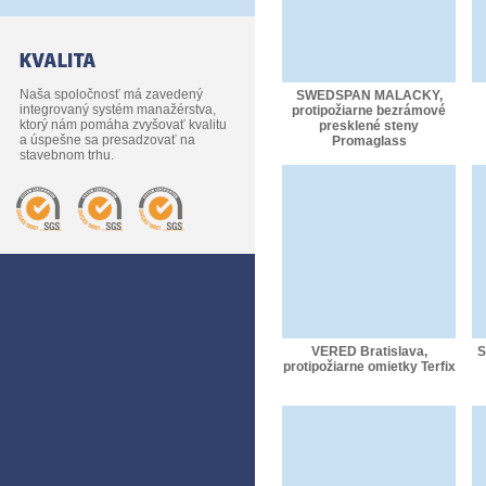
Naša spoločnosť má zavedený
SWEDSPAN MALACKY,
integrovaný systém manažérstva,
protipožiarne bezrámové
ktorý nám pomáha zvyšovať kvalitu
presklené steny
a úspešne sa presadzovať na
Promaglass
stavebnom trhu.
VERED Bratislava,
S
protipožiarne omietky Terfix