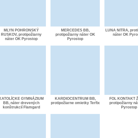
MLYN POHRONSKÝ
MERCEDES BB,
LUNA NITRA, proti
RUSKOV, protipožiarny
protipožiarny náter OK
náter OK Pyro
náter OK Pyrostop
Pyrostop
KATOLÍCKE GYMNÁZIUM
KARDIOCENTRUM BB,
FOL KONTAKT Ž
BB, náter drevených
protipožiarne omietky Terfix
protipožiarny n
konštrukcií Flamgard
Pyrostop