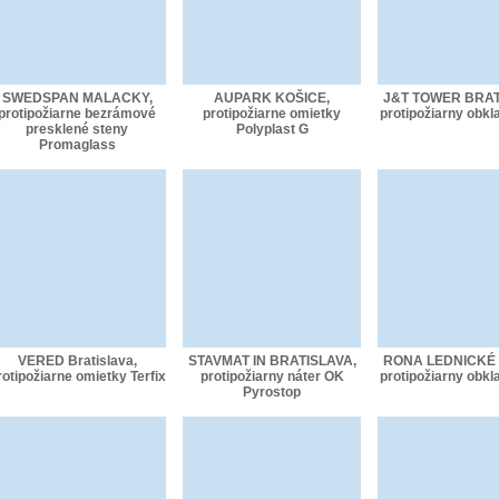
SWEDSPAN MALACKY,
AUPARK KOŠICE,
J&T TOWER BRAT
protipožiarne bezrámové
protipožiarne omietky
protipožiarny obkla
presklené steny
Polyplast G
Promaglass
VERED Bratislava,
STAVMAT IN BRATISLAVA,
RONA LEDNICKÉ
rotipožiarne omietky Terfix
protipožiarny náter OK
protipožiarny obkla
Pyrostop