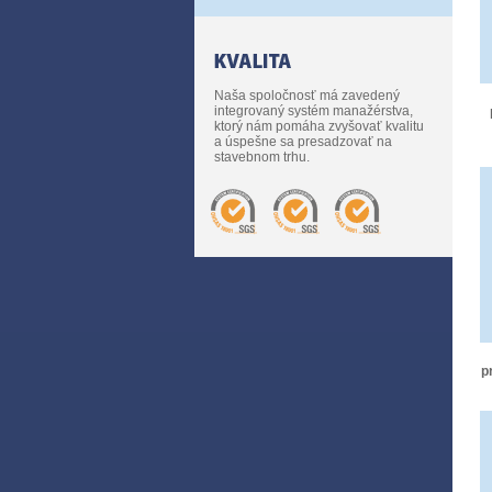
Naša spoločnosť má zavedený
integrovaný systém manažérstva,
ktorý nám pomáha zvyšovať kvalitu
a úspešne sa presadzovať na
stavebnom trhu.
p