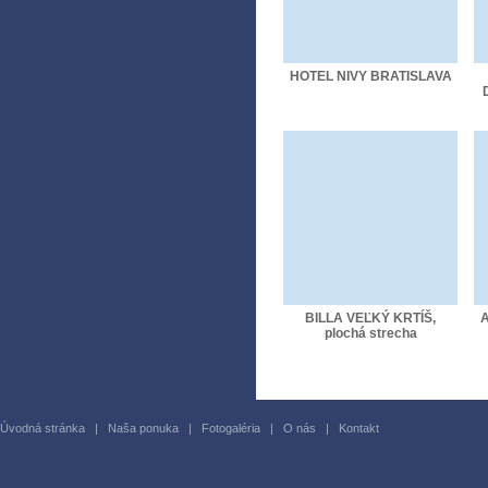
HOTEL NIVY BRATISLAVA
BILLA VEĽKÝ KRTÍŠ,
A
plochá strecha
Úvodná stránka
|
Naša ponuka
|
Fotogaléria
|
O nás
|
Kontakt