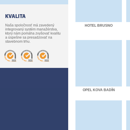
Naša spoločnosť má zavedený
HOTEL BRUSNO
integrovaný systém manažérstva,
ktorý nám pomáha zvyšovať kvalitu
a úspešne sa presadzovať na
stavebnom trhu.
OPEL KOVA BADÍN