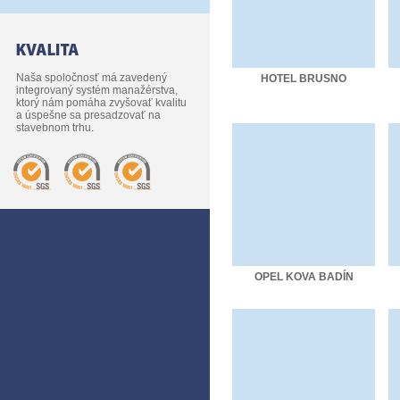
Naša spoločnosť má zavedený
HOTEL BRUSNO
integrovaný systém manažérstva,
ktorý nám pomáha zvyšovať kvalitu
a úspešne sa presadzovať na
stavebnom trhu.
OPEL KOVA BADÍN