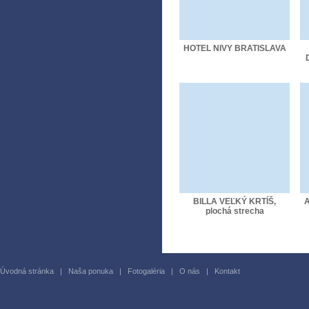
HOTEL NIVY BRATISLAVA
BILLA VEĽKÝ KRTÍŠ,
A
plochá strecha
Úvodná stránka
|
Naša ponuka
|
Fotogaléria
|
O nás
|
Kontakt