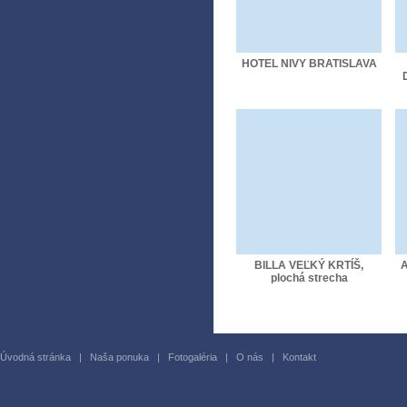
HOTEL NIVY BRATISLAVA
BILLA VEĽKÝ KRTÍŠ,
A
plochá strecha
Úvodná stránka
|
Naša ponuka
|
Fotogaléria
|
O nás
|
Kontakt