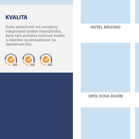
Naša spoločnosť má zavedený
HOTEL BRUSNO
integrovaný systém manažérstva,
ktorý nám pomáha zvyšovať kvalitu
a úspešne sa presadzovať na
stavebnom trhu.
OPEL KOVA BADÍN