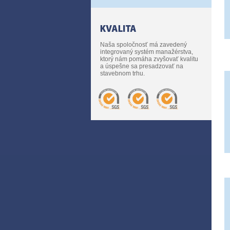
Naša spoločnosť má zavedený
integrovaný systém manažérstva,
ktorý nám pomáha zvyšovať kvalitu
a úspešne sa presadzovať na
stavebnom trhu.