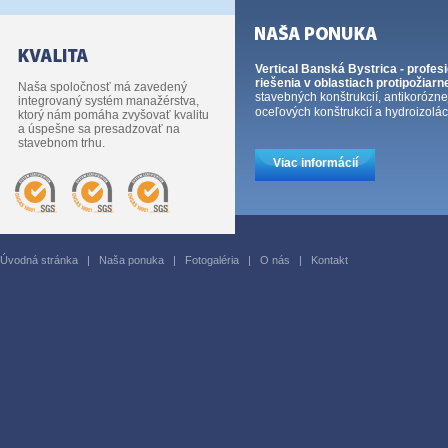
Vertical Banská Bystrica - profes
riešenia v oblastiach protipožiarn
Naša spoločnosť má zavedený
stavebných konštrukcií, antikorózn
integrovaný systém manažérstva,
oceľových konštrukcií a hydroizoláci
ktorý nám pomáha zvyšovať kvalitu
a úspešne sa presadzovať na
stavebnom trhu.
Viac informácií
Úvodná stránka
|
Naša ponuka
|
Fotogaléria
|
O nás
|
Kontakt